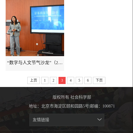
“数字与人文节气沙龙”（2024谷雨...
上页
1
2
3
4
5
6
下页
版权所有 社会科学部
地址：北京市海淀区颐和园路5号|邮编：100871
友情链接