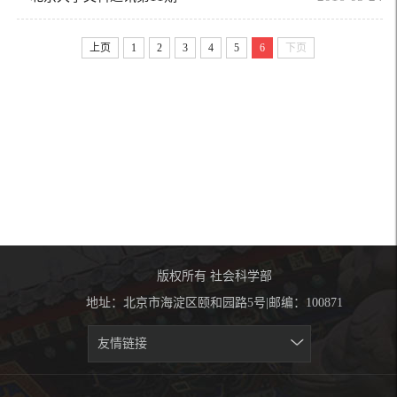
上页
1
2
3
4
5
6
下页
版权所有 社会科学部
地址：北京市海淀区颐和园路5号|邮编：100871
友情链接