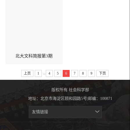
北大文科简报第3期
...
上页
1
4
5
6
7
8
9
下页
版权所有 社会科学部
地址：北京市海淀区颐和园路5号|邮编：100871
友情链接