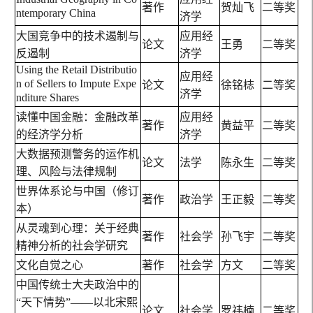
著作
贺灿飞
二等奖
ntemporary China
济学
大国竞争中的技术遏制与
应用经
论文
王勇
二等奖
反遏制
济学
Using the Retail Distributio
应用经
n of Sellers to Impute Expe
论文
徐铭梽
二等奖
济学
nditure Shares
读懂中国金融：金融改革
应用经
著作
黄益平
二等奖
的经济学分析
济学
大数据预测警务的运作机
论文
法学
陈永生
二等奖
理、风险与法律规制
世界体系论与中国（修订
著作
政治学
王正毅
二等奖
本）
从灵魂到心理：关于经典
著作
社会学
孙飞宇
二等奖
精神分析的社会学研究
文化自觉之心
著作
社会学
方文
二等奖
中国传统士大夫政治中的
“天下情势”——以北宋熙
论文
社会学
罗祎楠
二等奖