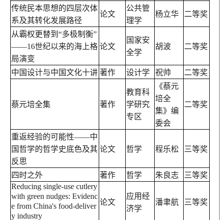
传统民本思想的四层次体
公共管
论文
杨立华
二等奖
系及其转化发展路径
理学
从霸权更替到“多极制衡”
国家安
——16世纪以来的海上格
论文
胡波
二等奖
全学
局演变
中国设计与中国文化十讲
著作
设计学
祝帅
二等奖
《蔡元
教育科
培全
蔡元培全集
著作
学研究
二等奖
集》编
专区
委会
重返经验的可能性——中
国哲学的哲学史底色及其
论文
哲学
程乐松
三等奖
反思
四时之外
著作
哲学
朱良志
三等奖
Reducing single-use cutlery
with green nudges: Evidenc
应用经
论文
潘聿航
三等奖
e from China's food-deliver
济学
y industry