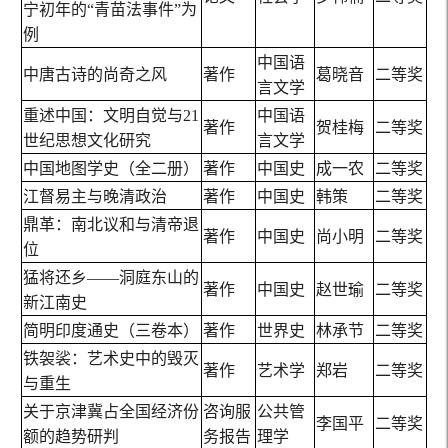
宁初年的“青苗法事件”为
例
中国语
中唐古诗的尚奇之风
著作
葛晓音
二等奖
言文学
重述中国：文明自觉与21
中国语
著作
贺桂梅
二等奖
世纪思想文化研究
言文学
中国地图学史（全二册）
著作
中国史
成一农
二等奖
江督易主与晚清政治
著作
中国史
韩策
二等奖
鼎革：南北议和与清帝退
著作
中国史
尚小明
二等奖
位
猛将还乡——洞庭东山的
著作
中国史
赵世瑜
二等奖
新江南史
简明印度通史（三卷本）
著作
世界史
林承节
二等奖
铁袈裟：艺术史中的毁灭
著作
艺术学
郑岩
二等奖
与重生
关于京津冀占全国经济份
咨询服
公共管
李国平
二等奖
额的趋势研判
务报告
理学