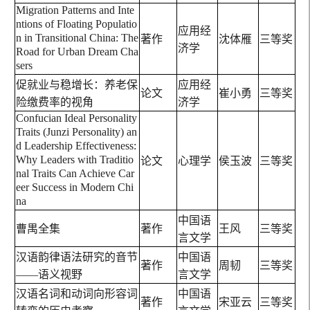
Migration Patterns and Inte
ntions of Floating Populatio
应用经
n in Transitional China: The
著作
沈体雁
三等奖
济学
Road for Urban Dream Cha
sers
促就业与稳增长：养老保
应用经
论文
崔小勇
三等奖
险缴费率的视角
济学
Confucian Ideal Personality
Traits (Junzi Personality) an
d Leadership Effectiveness:
Why Leaders with Traditio
论文
心理学
侯玉波
三等奖
nal Traits Can Achieve Car
eer Success in Modern Chi
na
中国语
曹禺全集
著作
王风
三等奖
言文学
汉语韵律语法研究的音节
中国语
著作
周韧
三等奖
——语义视野
言文学
汉语名词和动词向形容词
中国语
著作
宋亚云
三等奖