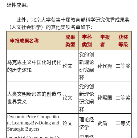
础性成果。
此外，北京大学获第十届教育部科学研究优秀成果奖
（人文社会科学）的其他奖项名单如下：
成果
学科
申报
获奖
申报成果名称
类型
者
等级
类别
党的创
马克思主义中国化时代化
新理论
论文
孙代尧
二等奖
的历史逻辑
研究阐
释
党的创
人类文明新形态的创造与
新理论
论文
孙熙国
二等奖
世界意义
研究阐
释
Dynamic Price Competitio
理论经
n, Learning-By-Doing and
论文
贾盾
二等奖
济学
Strategic Buyers
Industrial Geography in Co
应用经