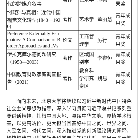
代的跨媒介叙事
果奖
“御容”与真相：近代中国
青年成
著作
艺术学
董丽慧
视觉文化转型(1840—192
果奖
0)
Preference Externality Esti
工商管
青年成
mators: A Comparison of B
论文
厉行
理学
果奖
order Approaches and IVs
伊拉克库尔德问题研究
区域国
青年成
著作
李睿恒
（1958—2003）
别学
果奖
教育科
中国教育财政家庭调查报
青年成
著作
学研究
魏易
告（2021）
果奖
专区
面向未来，北京大学将继续以习近平新时代中国特色
社会主义思想为指导，深入学习贯彻习近平总书记系列重
要讲话精神，扎根中国大地、赓续中华文脉、厚植学术根
基，以更高站位、更大担当回答好中国之问、世界之问、
人民之问、时代之问，深入推进党的创新理论研究阐释，