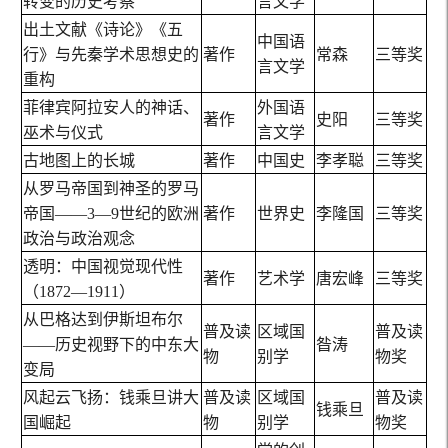
转变的历史考察
言文学
出土文献《诗论》《五
中国语
行》与先秦学术思想史的
著作
常森
三等奖
言文学
重构
菲律宾阿拉安人的神话、
外国语
著作
史阳
三等奖
巫术与仪式
言文学
古地图上的长城
著作
中国史
李孝聪
三等奖
从罗马帝国到神圣的罗马
帝国——3—9世纪的欧洲
著作
世界史
李隆国
三等奖
政治与政治观念
透明：中国视觉现代性
著作
艺术学
唐宏峰
三等奖
（1872—1911）
从巴格达到伊斯坦布尔
普及读
区域国
普及读
——历史视野下的中东大
昝涛
物
别学
物奖
变局
风起云飞扬：钱乘旦讲大
普及读
区域国
普及读
钱乘旦
国崛起
物
别学
物奖