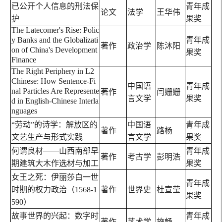
已公开个人信息的刑法保
青年成
论文
法学
王华伟
护
果奖
The Latecomer's Rise: Polic
y Banks and the Globalizati
青年成
著作
政治学
陈沐阳
on of China's Development
果奖
Finance
The Right Periphery in L2
Chinese: How Sentence-Fi
中国语
青年成
nal Particles Are Represente
著作
闫姗姗
言文学
果奖
d in English-Chinese Interla
nguages
“劳动”的诗学：解放区的
中国语
青年成
著作
路杨
文艺生产与形式实践
言文学
果奖
何谓良材——山西南部早
青年成
著作
考古学
彭明浩
期建筑大木作选材与加工
果奖
女王之死：伊丽莎白一世
青年成
时期的权力政治（1568-1
著作
世界史
杜宣莹
果奖
590）
故事世界的兴起：数字时
青年成
著作
艺术学
施畅