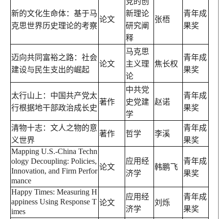
党的创
新的文化生命体：基于马
新理论
青年成
论文
张梧
克思世界历史理论的考察
研究阐
果奖
释
马克思
迈向共同富裕之路：社会
青年成
论文
主义理
焦长权
建设与民生支出的崛起
果奖
论
中共党
太行山上：中国共产党太
青年成
著作
史党建
赵诺
行根据地干部政治成长史
果奖
学
清物十志：文人之物的意
青年成
著作
哲学
李溪
义世界
果奖
Mapping U.S.-China Techn
ology Decoupling: Policies,
应用经
青年成
论文
韩鹏飞
Innovation, and Firm Perfor
济学
果奖
mance
Happy Times: Measuring H
应用经
青年成
appiness Using Response T
论文
刘烁
济学
果奖
imes